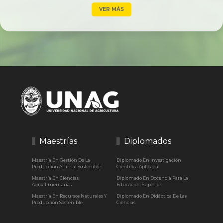
VER MÁS
Maestrías
Diplomados
Maestría En Gestión De La
Diplomado En Investigación
Producción Animal Sostenible
Científica Aplicada
Maestría En Ciencias
Diplomado En Docencia Para La
Agroalimentarias
Educación Superior
Maestría En Recursos Naturales Y
Diplomado En Didáctica De Las
Producción Sostenible
Ciencias