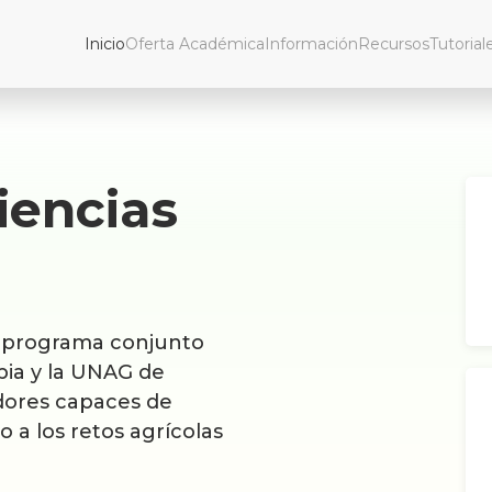
Inicio
Oferta Académica
Información
Recursos
Tutorial
iencias
n programa conjunto
bia y la UNAG de
dores capaces de
 a los retos agrícolas