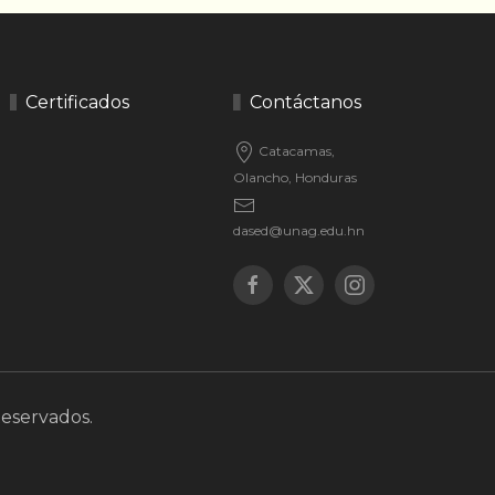
Certificados
Contáctanos
Catacamas,
Olancho, Honduras
dased@unag.edu.hn
Reservados.