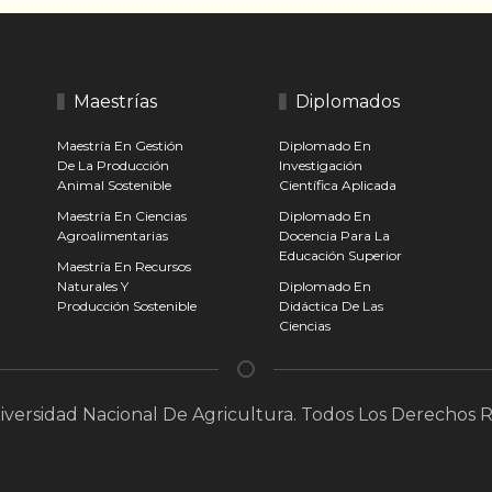
Maestrías
Diplomados
Maestría En Gestión
Diplomado En
De La Producción
Investigación
Animal Sostenible
Científica Aplicada
Maestría En Ciencias
Diplomado En
Agroalimentarias
Docencia Para La
Educación Superior
Maestría En Recursos
Naturales Y
Diplomado En
Producción Sostenible
Didáctica De Las
Ciencias
versidad Nacional De Agricultura. Todos Los Derechos 